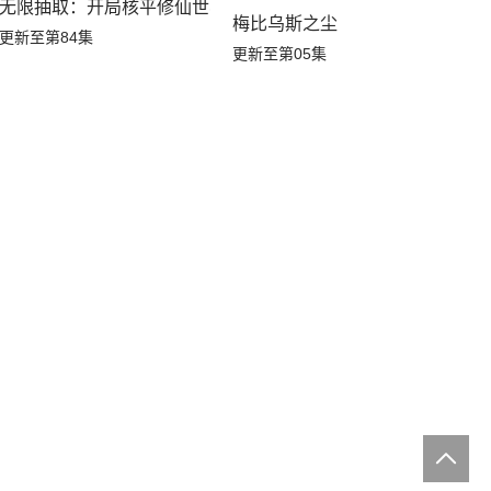
无限抽取：开局核平修仙世界动态漫
梅比乌斯之尘
更新至第84集
更新至第05集