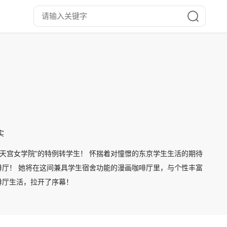
实
天宫女学院"的特例转学生！ 怀揣着对憧憬的东京学生生活的期待
啡厅！ 她将在这间兼具学生宿舍功能的漫画咖啡厅里，与个性丰富
啡厅生活，拉开了序幕！