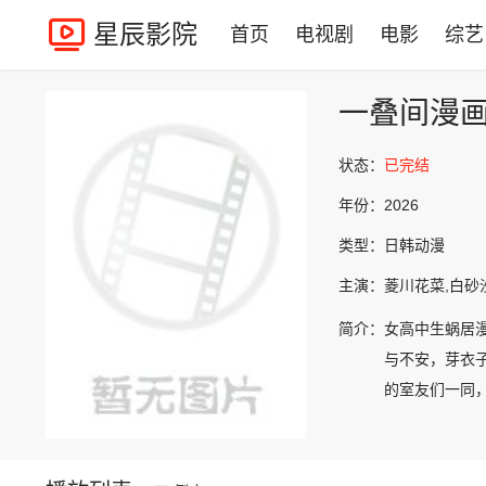
星辰影院
首页
电视剧
电影
综艺
一叠间漫
状态：
已完结
年份：
2026
类型：
日韩动漫
主演：
菱川花菜,白砂
简介：
女高中生蜗居
与不安，芽衣
的室友们一同