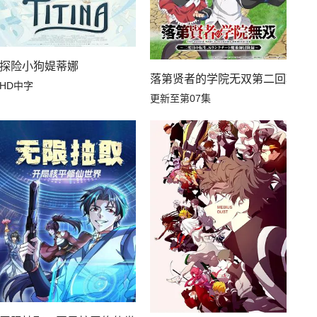
探险小狗媞蒂娜
落第贤者的学院无双第二回转生
HD中字
更新至第07集