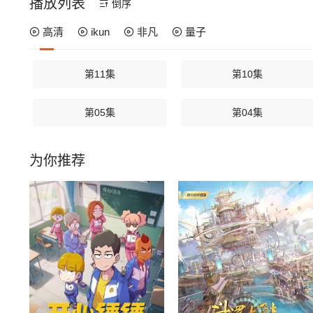
播放列表
倒序
高清
ikun
非凡
量子
第11集
第10集
第05集
第04集
为你推荐