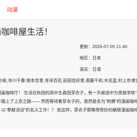
动漫
画咖啡屋生活！
更新：
2026-07-05 11:40
地区：
日本
语言：
日语
沙帆,寺川千春,根本京里,寺泽百花,前田佳织里,斋藤千和,木花蓝,村上奈津
漫画咖啡厅！ 生活在秋田的高中生森田芽衣子，有一天被选中为贵族学校"
子踏上了上京之路—— 然而等待着芽衣子的，竟然是名为"刺猬"的漫画咖
，以"奉献活动"的名义工作！？ 就这样，芽衣子那略带奇妙的蜗居漫画咖