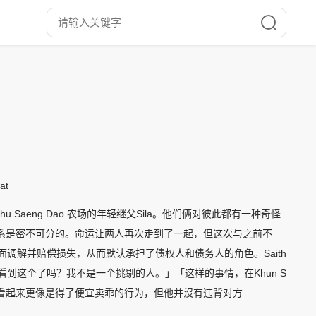
at
 Saeng Dao 农场的年轻继父Sila。他们俩对彼此都有一种奇怪
系是密不可分的。命运让两人再次走到了一起，但这次与之前不
出面调解并赔偿损失，从而默认承担了债权人和债务人的角色。Saith
你看到这个了吗？我不是一个挑剔的人。」「这样的事情，在Khun S
的那种看起来更像是得了便宜卖乖的行为，但他并沒有违背对方...