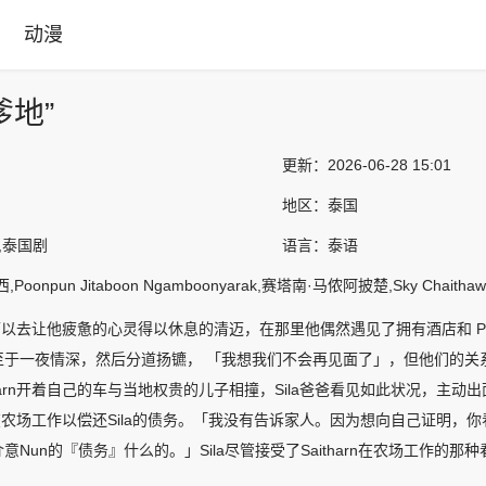
动漫
爹地”
更新：
2026-06-28 15:01
地区：
泰国
,泰国剧
语言：
泰语
oonpun Jitaboon Ngamboonyarak,赛塔南·马侬阿披楚,Sky Chaithaw
选择可以去让他疲惫的心灵得以休息的清迈，在那里他偶然遇见了拥有酒店和 Phu
至于一夜情深，然后分道扬镳， 「我想我们不会再见面了」，但他们的关
tharn开着自己的车与当地权贵的儿子相撞，Sila爸爸看见如此状况，主动
定在农场工作以偿还Sila的债务。「我没有告诉家人。因为想向自己证明，
不介意Nun的『债务』什么的。」Sila尽管接受了Saitharn在农场工作