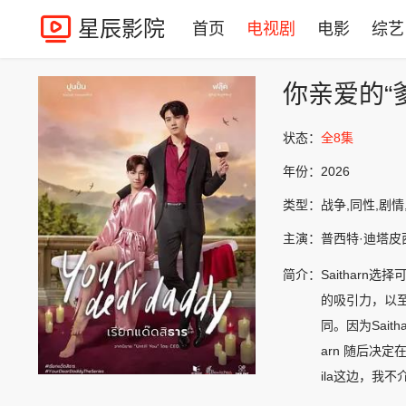
星辰影院
首页
电视剧
电影
综艺
你亲爱的“
状态：
全8集
年份：
2026
类型：
战争,同性,剧情
主演：
普西特·迪塔皮西,P
简介：
Saitharn
的吸引力，以
同。因为Sai
arn 随后决
ila这边，我