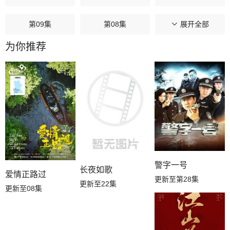
第09集
第08集
第07集
展开全部
为你推荐
第06集
第05集
第04集
第03集
第02集
第01集
警字一号
长夜如歌
爱情正路过
更新至第28集
更新至22集
更新至08集