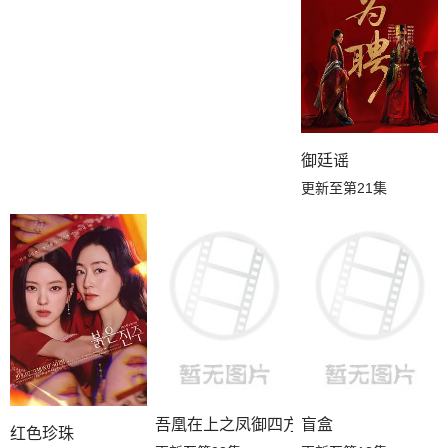
御廷谣
更新至第21集
吾凰在上之凤御四方
盲盒
红色珍珠