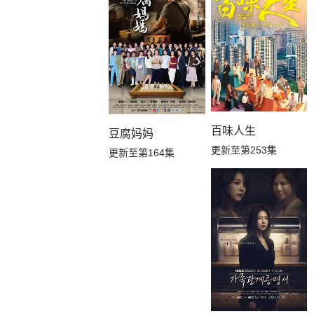
百味人生
豆腐妈妈
更新至第253集
更新至第164集