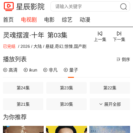
星辰影院
首页
电视剧
电影
综艺
动漫
灵魂摆渡·十年
第03集
上一集
下一集
已完结
/
2026
/
大陆
/
悬疑,奇幻,惊悚,国产剧
00:00 / 00:00
播放列表
倒序
高清
ikun
非凡
量子
第24集
第23集
第22集
第21集
第20集
第19集
展开全部
为你推荐
第18集
第17集
第16集