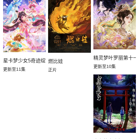
第04集
第03集
第02集
第01集
精灵梦叶罗丽第十一
星卡梦少女5奇迹绽放
燃比娃
更新至10集
更新至11集
正片