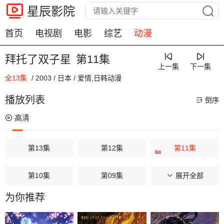
星辰影院
首页
电视剧
电影
综艺
动漫
拜托了双子星
第11集
上一集
下一集
全13集
/
2003
/
日本
/
爱情,日韩动漫
00:00 / 00:00
播放列表
倒序
高清
第13集
第12集
第11集
第10集
第09集
第08集
展开全部
为你推荐
第07集
第06集
第05集