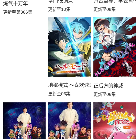
掌门低调点
万古至尊：李云霄传
炼气十万年
更新至10集
更新至08集
更新至第366集
地狱模式 ～喜欢速通游戏的玩家在废设定
正后方的神威
更新至06集
更新至06集