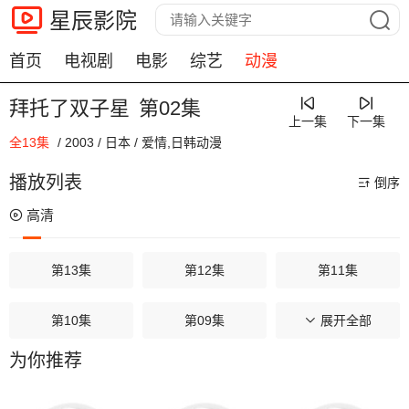
星辰影院
首页
电视剧
电影
综艺
动漫
拜托了双子星
第02集
上一集
下一集
全13集
/
2003
/
日本
/
爱情,日韩动漫
00:00 / 00:00
播放列表
倒序
高清
第13集
第12集
第11集
第10集
第09集
第08集
展开全部
为你推荐
第07集
第06集
第05集