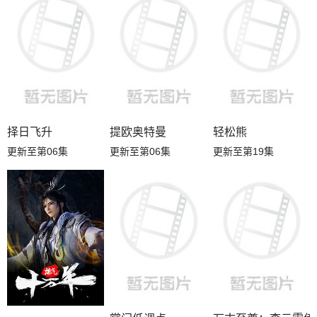
第04集
第03集
第02集
第01集
择日飞升
提欧奥特曼
轻松熊
更新至第06集
更新至第06集
更新至第19集