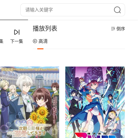
播放列表
倒序
高清
集
下一集
第13集
第12集
第11集
第10集
第09集
第08集
第07集
第06集
第05集
第04集