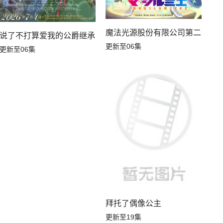
第03集
第02集
魔法光源股份有限公司第二季
说了不打算爱我的公爵继承人，不知为何对我宠爱有加
第01集
更新至06集
更新至06集
拜托了偶像公主
更新至19集