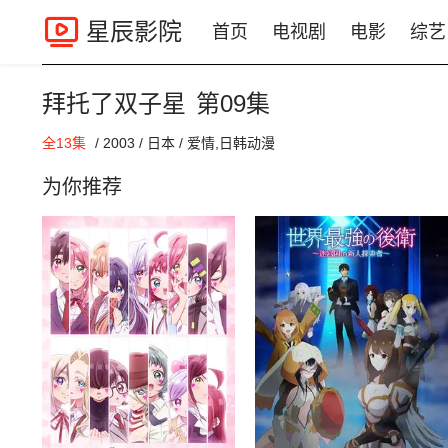
星辰影院
首页
电视剧
电影
综艺
拜托了双子星
第09集
00:00 / 00:00
全13集
/
2003
/
日本
/
爱情,日韩动漫
为你推荐