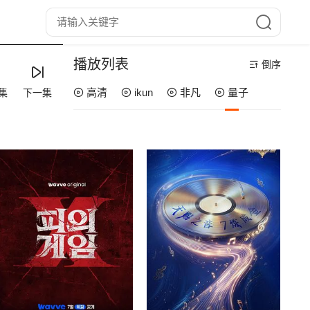
播放列表
倒序
高清
ikun
非凡
量子
集
下一集
20260807万事屋加更
20260807居民采访
20260806副本存档中
20260806下
20260805上
20260804解锁中加更
20260802补给站加更
20260801推门彩蛋
20260731万事屋加更
20260731居民采访