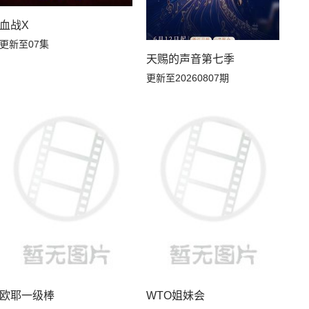
20260730副本存档中
20260730下
血战X
更新至07集
20260729上
20260728解锁中加更
天赐的声音第七季
更新至20260807期
20260726花絮
20260724万事屋加更
20260723副本存档中
20260723下
20260722上
20260721解锁中加更
20260719花絮
20260719吃播大赏
20260719补给站加更
20260717万事屋加更
20260717居民采访
20260716下
欧耶一级棒
WTO姐妹会