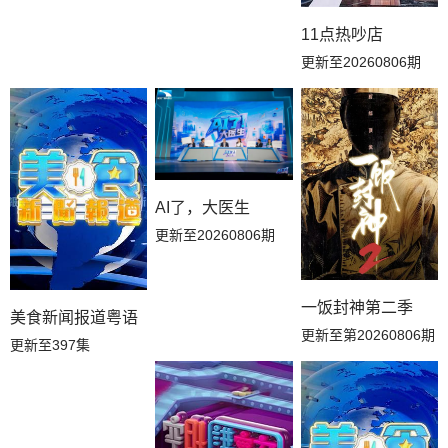
20260707副本解锁中加更
20260703万事屋特别加更
20260702副本加更
11点热吵店
20260701副本加更
20260625副本加更
20260624副本加更
更新至20260806期
20260621花絮
20260619万事屋加更
20260619居民采访
20260618副本存档中
20260618下
20260617上
AI了，大医生
20260616解锁中加更
20260614花絮
20260612居民采访
更新至20260806期
20260612万事屋
20260611副本存档中
20260611下
一饭封神第二季
美食新闻报道粤语
20260610上
20260609副本解锁中
20260607花絮
更新至第20260806期
更新至397集
20260607吃播大赏
20260607补给站加更
20260605万事屋
20260604副本存档中
20260604下
20260603上