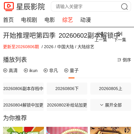
星辰影院
首页
电视剧
电影
综艺
动漫
开始推理吧第四季
20260602副本解锁中
上一集
下一集
更新至20260806期
/
2026
/
中国大陆
/
大陆综艺
00:00 / 00:00
播放列表
倒序
高清
ikun
非凡
量子
20260806副本存档中
20260806下
20260805上
20260804解锁中加更
20260802补给站加更
20260801推门彩蛋
展开全部
为你推荐
20260731万事屋加更
20260731居民采访
20260730副本存档中