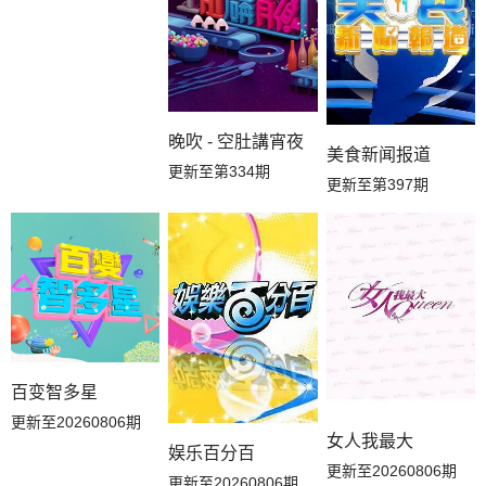
20260602副本解锁中
20260529万事屋
20260529居民采访
20260528下
20260527剧情纯享
20260527上
晚吹 - 空肚講宵夜
美食新闻报道
更新至第334期
20260526副本解锁中
20260521迷妹专访
20260520序
更新至第397期
百变智多星
更新至20260806期
女人我最大
娱乐百分百
更新至20260806期
更新至20260806期