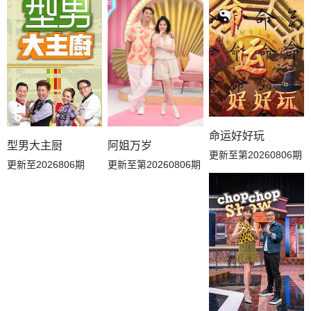
20260730下
20260729上
20260728解锁中加更
20260726花絮
20260724万事屋加更
20260723副本存档中
20260723下
20260722上
20260721解锁中加更
20260719花絮
20260719吃播大赏
20260719补给站加更
命运好好玩
型男大主厨
阿姐万岁
更新至第20260806期
20260717万事屋加更
20260717居民采访
20260716下
更新至2026806期
更新至第20260806期
20260715上
20260714解锁中加更
20260712吃播大赏
20260712补给站加更
20260710万事屋
20260710居民采访
20260709副本存档中
20260709下
20260708上