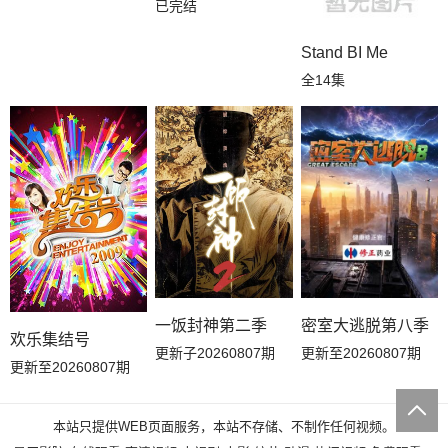
已完结
第20260614期花絮
第20260612期万事屋加更
第20260612期居民采
Stand BI Me
全14集
第20260611期副本存档中
第20260611期下
第20260610期上
第20260609期解锁中加更
第20260607期花絮
第20260607期吃播大
第20260607期补给站加更
第20260605期万事屋加更
第20260605期居民采
第20260604期副本存档中
第20260604期下
第20260603期上
第20260602期副本解锁中
第20260530期推门加更
第20260530期花絮
一饭封神第二季
密室大逃脱第八季
欢乐集结号
更新子20260807期
更新至20260807期
第20260529期万事屋加更
第20260529期居民采访
第20260528期副本存
更新至20260807期
第20260528期None
第20260528期下
第20260527期剧情纯
本站只提供WEB页面服务，本站不存储、不制作任何视频。