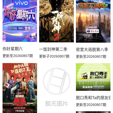
20260801推门彩蛋
20260731万事屋加更
20260731居民采访
20260730副本存档中
20260730下
20260729上
20260728解锁中加更
20260726花絮
20260725推门彩蛋
20260723副本存档中
20260723下
20260722上
你好星期六
一饭封神第二季
密室大逃脱第八季
更新至20260807期
更新子20260807期
更新至20260807期
20260721解锁中加更
20260719花絮
20260719吃播大赏
20260719补给站加更
20260718推门彩蛋
20260717万事屋加更
20260717居民采访
20260716下
20260716副本存档中
脱口秀和Ta的朋友
20260715上
20260714解锁中加更
20260712吃播大赏
更新至20260807期