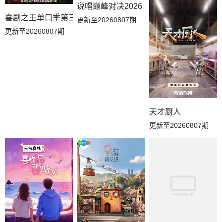
20260712补给站加更
20260711推门彩蛋
20260710万事屋加更
说唱巅峰对决2026
喜剧之王单口季第三季
更新至20260807期
20260710居民采访
20260709副本存档中
20260709下
更新至20260807期
20260708上
20260707解锁中加更
20260703万事屋特别
20260702副本加更下
20260701副本加更上
20260625副本加更下
20260624副本加更上
20260621吃播大赏
20260621花絮
天才厨人
更新至20260807期
20260621补给站加更
20260619万事屋加更
20260619居民采访
20260618副本存档中
20260618下
20260617上
20260616解锁中加更
20260614花絮
20260612居民采访
20260612万事屋加更
20260611下
20260611副本存档中