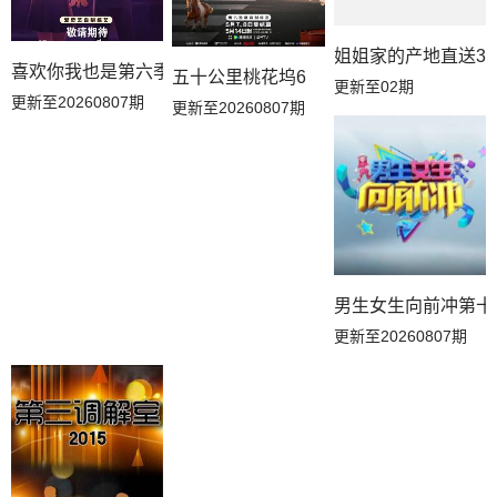
姐姐家的产地直送3
20260610上
20260609解锁中加更
20260607花絮
喜欢你我也是第六季
五十公里桃花坞6
更新至02期
更新至20260807期
更新至20260807期
20260607吃播大赏
20260607补给站加更
20260605居民采访
20260605万事屋加更
20260604副本存档中
20260604下
20260603上
20260602副本解锁中
20260530推门加更
20260530花絮
20260529万事屋加更
20260529居民采访
男生女生向前冲第十
更新至20260807期
20260528副本存档中
20260528下
20260527上
20260526副本解锁中
20260521迷妹专访
20260520序
20260513名场面特辑
20260506名场面特辑
20260429名场面特辑