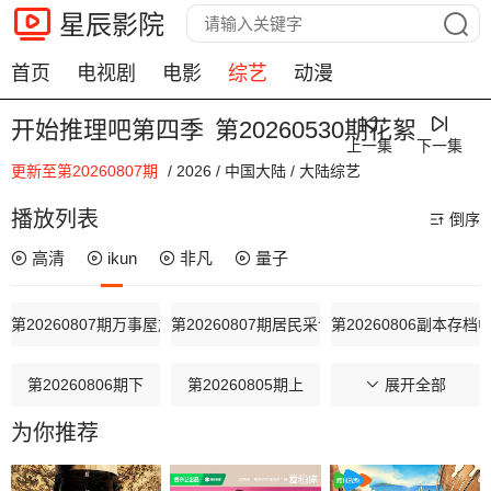
星辰影院
首页
电视剧
电影
综艺
动漫
开始推理吧第四季
第20260530期花絮
上一集
下一集
更新至第20260807期
/
2026
/
中国大陆
/
大陆综艺
00:00 / 00:00
播放列表
倒序
高清
ikun
非凡
量子
第20260807期万事屋加更
第20260807期居民采访
第20260806副本存档
第20260806期下
第20260805期上
第20260804期解锁中
展开全部
为你推荐
第20260802期花絮
第20260802期吃播大赏
第20260802期补给站